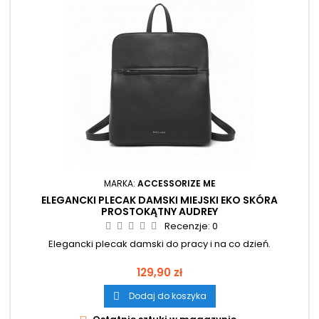
MARKA:
ACCESSORIZE ME
ELEGANCKI PLECAK DAMSKI MIEJSKI EKO SKÓRA
PROSTOKĄTNY AUDREY
Recenzje:
0
Elegancki plecak damski do pracy i na co dzień.
Cena
129,90 zł
Dodaj do koszyka
