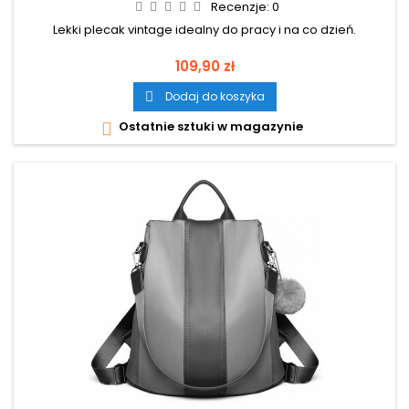
Recenzje:
0
Lekki plecak vintage idealny do pracy i na co dzień.
Cena
109,90 zł
Dodaj do koszyka

Ostatnie sztuki w magazynie
