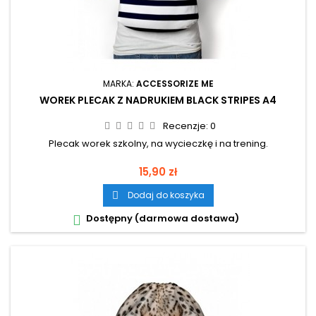
MARKA:
ACCESSORIZE ME
WOREK PLECAK Z NADRUKIEM BLACK STRIPES A4
Recenzje:
0
Plecak worek szkolny, na wycieczkę i na trening.
Cena
15,90 zł
Dodaj do koszyka

Dostępny (darmowa dostawa)
