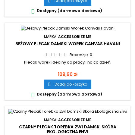
Dodaj do koszyka

Dostępny (darmowa dostawa)

MARKA:
ACCESSORIZE ME
BEŻOWY PLECAK DAMSKI WOREK CANVAS HAVANI
Recenzje:
0
Plecak worek idealny do pracy i na co dzień.
Cena
109,90 zł
Dodaj do koszyka

Dostępny (darmowa dostawa)

MARKA:
ACCESSORIZE ME
CZARNY PLECAK TOREBKA 2W1 DAMSKI SKÓRA
EKOLOGICZNA ENVI