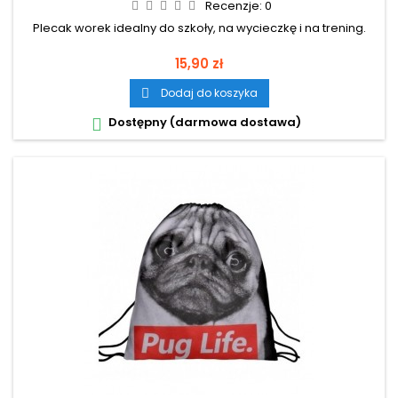
Recenzje:
0
Plecak worek idealny do szkoły, na wycieczkę i na trening.
Cena
15,90 zł
Dodaj do koszyka

Dostępny (darmowa dostawa)
