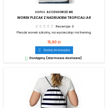
MARKA:
ACCESSORIZE ME
WOREK PLECAK Z NADRUKIEM TROPICALI A4
Recenzje:
0
Plecak worek szkolny, na wycieczkę i na trening.
Cena
15,90 zł
Dodaj do koszyka

Dostępny (darmowa dostawa)
