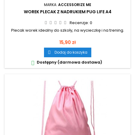
MARKA:
ACCESSORIZE ME
WOREK PLECAK Z NADRUKIEM PUG LIFE A4
Recenzje:
0
Plecak worek idealny do szkoły, na wycieczkę i na trening.
Cena
15,90 zł
Dodaj do koszyka

Dostępny (darmowa dostawa)
