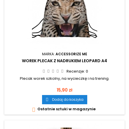
MARKA:
ACCESSORIZE ME
WOREK PLECAK Z NADRUKIEM LEOPARD A4
Recenzje:
0
Plecak worek szkolny, na wycieczkę i na trening.
Cena
15,90 zł
Dodaj do koszyka

Ostatnie sztuki w magazynie
