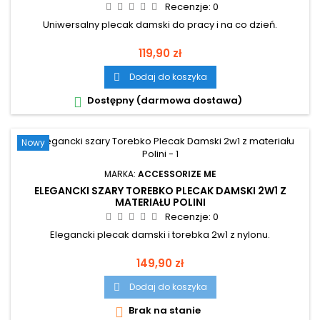
Recenzje:
0
Uniwersalny plecak damski do pracy i na co dzień.
Cena
119,90 zł
Dodaj do koszyka

Dostępny (darmowa dostawa)

Nowy
MARKA:
ACCESSORIZE ME
ELEGANCKI SZARY TOREBKO PLECAK DAMSKI 2W1 Z
MATERIAŁU POLINI
Recenzje:
0
Elegancki plecak damski i torebka 2w1 z nylonu.
Cena
149,90 zł
Dodaj do koszyka

Brak na stanie
