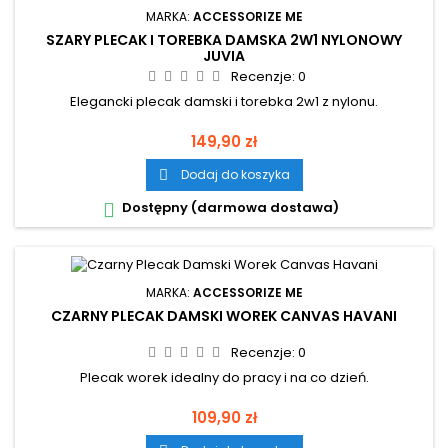
MARKA:
ACCESSORIZE ME
SZARY PLECAK I TOREBKA DAMSKA 2W1 NYLONOWY
JUVIA
Recenzje:
0
Elegancki plecak damski i torebka 2w1 z nylonu.
Cena
149,90 zł
Dodaj do koszyka

Dostępny (darmowa dostawa)

MARKA:
ACCESSORIZE ME
CZARNY PLECAK DAMSKI WOREK CANVAS HAVANI
Recenzje:
0
Plecak worek idealny do pracy i na co dzień.
Cena
109,90 zł