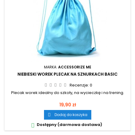
MARKA:
ACCESSORIZE ME
NIEBIESKI WOREK PLECAK NA SZNURKACH BASIC
Recenzje:
0
Plecak worek idealny do szkoły, na wycieczkę i na trening.
Cena
19,90 zł
Dodaj do koszyka

Dostępny (darmowa dostawa)
