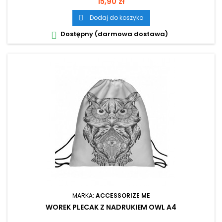
Cena
15,90 zł
Dodaj do koszyka

Dostępny (darmowa dostawa)

MARKA:
ACCESSORIZE ME
WOREK PLECAK Z NADRUKIEM OWL A4