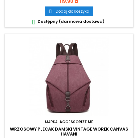
Cena
119,90 zł
Dodaj do koszyka

Dostępny (darmowa dostawa)

MARKA:
ACCESSORIZE ME
WRZOSOWY PLECAK DAMSKI VINTAGE WOREK CANVAS
HAVANI