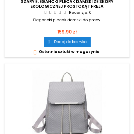
SZARY ELEGANCKI PLECAK DAMSKI ZE SKÓRY
EKOLOGICZNEJ PROSTOKĄT FREJA
Recenzje:
0
Elegancki plecak damski do pracy.
Cena
159,90 zł
Dodaj do koszyka

Ostatnie sztuki w magazynie
