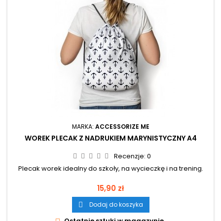
MARKA:
ACCESSORIZE ME
WOREK PLECAK Z NADRUKIEM MARYNISTYCZNY A4
Recenzje:
0
Plecak worek idealny do szkoły, na wycieczkę i na trening.
Cena
15,90 zł
Dodaj do koszyka

Ostatnie sztuki w magazynie