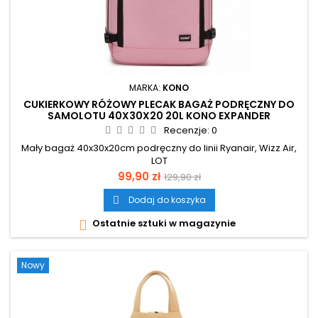
MARKA:
KONO
CUKIERKOWY RÓŻOWY PLECAK BAGAŻ PODRĘCZNY DO
SAMOLOTU 40X30X20 20L KONO EXPANDER
Recenzje:
0
Mały bagaż 40x30x20cm podręczny do linii Ryanair, Wizz Air,
LOT
Cena
Cena
99,90 zł
129,90 zł
podstawowa
Dodaj do koszyka

Ostatnie sztuki w magazynie

Nowy