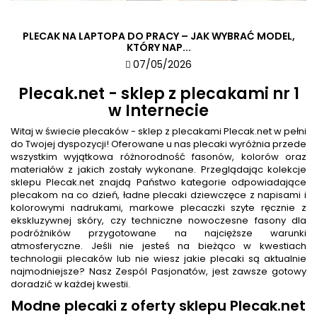
PLECAK NA LAPTOPA DO PRACY – JAK WYBRAĆ MODEL,
KTÓRY NAP...
07/05/2026
Plecak.net - sklep z plecakami nr 1
w Internecie
Witaj w świecie plecaków - sklep z plecakami Plecak.net w pełni
do Twojej dyspozycji! Oferowane u nas plecaki wyróżnia przede
wszystkim wyjątkowa różnorodność fasonów, kolorów oraz
materiałów z jakich zostały wykonane. Przeglądając kolekcje
sklepu Plecak.net znajdą Państwo kategorie odpowiadające
plecakom na co dzień, ładne plecaki dziewczęce z napisami i
kolorowymi nadrukami, markowe plecaczki szyte ręcznie z
ekskluzywnej skóry, czy techniczne nowoczesne fasony dla
podróżników przygotowane na najcięższe warunki
atmosferyczne. Jeśli nie jesteś na bieżąco w kwestiach
technologii plecaków lub nie wiesz jakie plecaki są aktualnie
najmodniejsze? Nasz Zespól Pasjonatów, jest zawsze gotowy
doradzić w każdej kwestii.
Modne plecaki z oferty sklepu Plecak.net