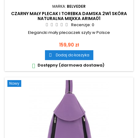
MARKA:
BELVEDER
CZARNY MAŁY PLECAK I TOREBKA DAMSKA 2W1 SKÓRA
NATURALNA MIĘKKA ARIMA01
Recenzje:
0
Elegancki mały plecaczek szyty w Polsce
Cena
159,90 zł
Dodaj do koszyka

Dostępny (darmowa dostawa)

Nowy