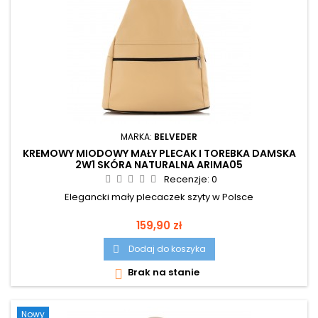
MARKA:
BELVEDER
KREMOWY MIODOWY MAŁY PLECAK I TOREBKA DAMSKA
2W1 SKÓRA NATURALNA ARIMA05
Recenzje:
0
Elegancki mały plecaczek szyty w Polsce
Cena
159,90 zł
Dodaj do koszyka

Brak na stanie

Nowy