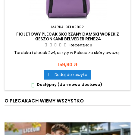
MARKA:
BELVEDER
FIOLETOWY PLECAK SKÓRZANY DAMSKI WOREK Z
KIESZONKAMI BELVEDER RENE24
Recenzje:
0
Torebka i plecak 2w1, uszyty w Polsce ze skóry owczej.
Cena
159,90 zł
Dodaj do koszyka

Dostępny (darmowa dostawa)

O PLECAKACH WIEMY WSZYSTKO