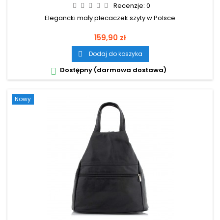
Recenzje:
0
Elegancki mały plecaczek szyty w Polsce
Cena
159,90 zł
Dodaj do koszyka

Dostępny (darmowa dostawa)

Nowy