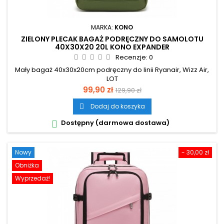
MARKA:
KONO
ZIELONY PLECAK BAGAŻ PODRĘCZNY DO SAMOLOTU
40X30X20 20L KONO EXPANDER
Recenzje:
0
Mały bagaż 40x30x20cm podręczny do linii Ryanair, Wizz Air,
LOT
Cena
Cena
99,90 zł
129,90 zł
podstawowa
Dodaj do koszyka

Dostępny (darmowa dostawa)

Nowy
- 30,00 zł
Obniżka
Wyprzedaż!