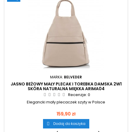
MARKA:
BELVEDER
JASNO BEŻOWY MAŁY PLECAK I TOREBKA DAMSKA 2W1
SKÓRA NATURALNA MIĘKKA ARIMA04
Recenzje:
0
Elegancki mały plecaczek szyty w Polsce
Cena
159,90 zł
Dodaj do koszyka
