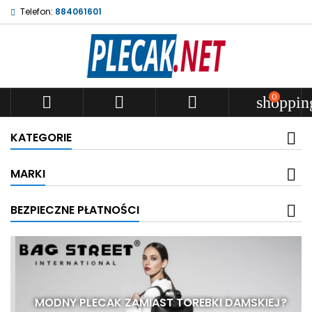
Telefon:
884061601
0



shoppin
KATEGORIE
MARKI
BEZPIECZNE PŁATNOŚCI
MODNY PLECAK ZAMIAST TOREBKI DAMSKIEJ?