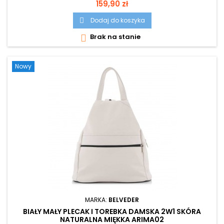
Cena
159,90 zł
Dodaj do koszyka

Brak na stanie

Nowy
MARKA:
BELVEDER
BIAŁY MAŁY PLECAK I TOREBKA DAMSKA 2W1 SKÓRA
NATURALNA MIĘKKA ARIMA02