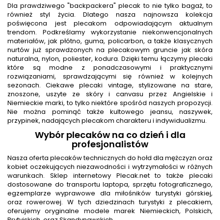
Dla prawdziwego "backpackera" plecak to nie tylko bagaż, to
również styl życia. Dlatego nasza najnowsza kolekcja
poświęcona jest plecakom odpowiadającym aktualnym
trendom. Podkreślamy wykorzystanie niekonwencjonalnych
materiałów, jak płótno, guma, policarbon, a także klasycznych
nurtów już sprawdzonych na plecakowym gruncie jak skóra
naturalna, nylon, poliester, kodura. Dzięki temu łączymy plecaki
które są modne z ponadczasowymi i praktycznymi
rozwiązaniami, sprawdzającymi się również w kolejnych
sezonach. Ciekawe plecaki vintage, stylizowane na stare,
znoszone, uszyte ze skóry i canvasu przez Angielskie i
Niemieckie marki, to tylko niektóre spośród naszych propozycji.
Nie można pominąć także kultowego jeansu, naszywek,
przypinek, nadających plecakom charakteru i indywidualizmu.
Wybór plecaków na co dzień i dla
profesjonalistów
Nasza oferta plecaków technicznych do hołd dla mężczyzn oraz
kobiet oczekujących niezawodności i wytrzymałości w różnych
warunkach. Sklep internetowy Plecak.net to także plecaki
dostosowane do transportu laptopa, sprzętu fotograficznego,
egzemplarze wyprawowe dla miłośników turystyki górskiej,
oraz rowerowej. W tych dziedzinach turystyki z plecakiem,
oferujemy oryginalne modele marek Niemieckich, Polskich,
Brytyjskich, oraz Skandynawskich.