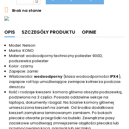

Brak na stanie
OPIS
SZCZEGÓŁY PRODUKTU
OPINIE
Model: Nelson
Marka: KONO
Materiał: wodoodporny techniczny poliester 900D,
podszewka poliester
Kolor: czarny
Zapięcie: zamki
Właściwości:
wodoodporny
(klasa wodoodporności
IPX4
),
zapięcie roll top umożliwiające zwinięcie kołnierza podczas
deszczu
Ilość i rodzaje kieszeni: komora główna obszyta podszewką,
podzielona na 3 części. Posiada oddzielne sekcje na
laptopa, dokumenty i bagaż. Na ścianie komory głównej
umieszczona kieszeń na zamek. Od środka dodatkowa
kieszeń zamykana laminowanym zamkiem. Po bokach
plecaka otwarte przegródki na butelki. Zewnętrzne pasy
zaciskowe umożliwiają zmniejszenie objętości plecaka lub
przymocowania koca, parasoli lub ręcznika.