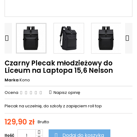


Czarny Plecak młodzieżowy do
Liceum na Laptopa 15,6 Nelson
Marka
Kono
Ocena
Napisz opinię
Plecak na uczelnię, do szkoły z zapięciem roll top
129,90 zł
Brutto
Dodaj do koszyka
Ilość
