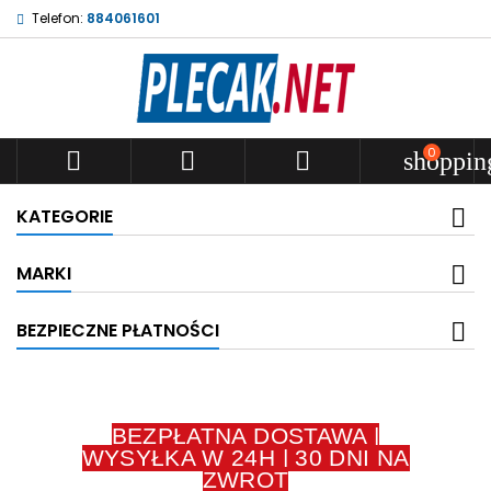
Telefon:
884061601
0



shoppin
KATEGORIE
MARKI
BEZPIECZNE PŁATNOŚCI
BEZPŁATNA DOSTAWA |
WYSYŁKA W 24H | 30 DNI NA
ZWROT