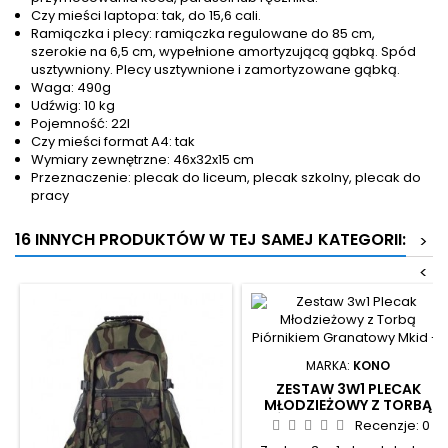
Czy mieści laptopa: tak, do 15,6 cali.
Ramiączka i plecy: ramiączka regulowane do 85 cm,
szerokie na 6,5 cm, wypełnione amortyzującą gąbką. Spód
usztywniony. Plecy usztywnione i zamortyzowane gąbką.
Waga: 490g
Udźwig: 10 kg
Pojemność: 22l
Czy mieści format A4: tak
Wymiary zewnętrzne: 46x32x15 cm
Przeznaczenie: plecak do liceum, plecak szkolny, plecak do
pracy
16 INNYCH PRODUKTÓW W TEJ SAMEJ KATEGORII:
>
<
MARKA:
KONO
ZESTAW 3W1 PLECAK
MŁODZIEŻOWY Z TORBĄ
PIÓRNIKIEM GRANATOWY
Recenzje:
0
MKID