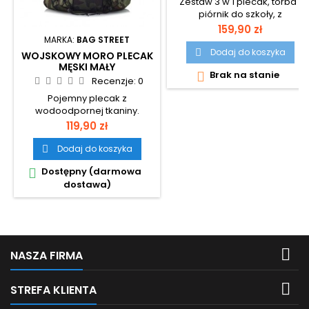
Zestaw 3 w 1 plecak, torba i
piórnik do szkoły, z
fluorescencyjnym nadrukiem.
Cena
159,90 zł
MARKA:
BAG STREET
Dodaj do koszyka

WOJSKOWY MORO PLECAK
MĘSKI MAŁY
Brak na stanie

WODOODPORNY 20L BAG
Recenzje:
0
STREET RH74
Pojemny plecak z
wodoodpornej tkaniny.
Cena
119,90 zł
Dodaj do koszyka

Dostępny (darmowa

dostawa)

NASZA FIRMA

STREFA KLIENTA