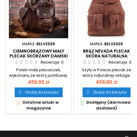
MARKA:
BELVEDER
MARKA:
BELVEDER
CIEMNOBRĄZOWY MAŁY
BRĄZ NEVADA PLECAK
PLECAK SKÓRZANY DAMSKI
SKÓRA NATURALNA
VINTAGE BELVEDER BR21
VINTAGE BELVEDER
Recenzje:
0
Recenzje:
0
OUTLANDER Z72
Polski mały plecaczek,
Szyty w Polsce plecak ze
wykonany ze skóry juchtowej.
skóry naturalnej vintage.
Cena
Cena
459,90 zł
459,90 zł
Dodaj do koszyka
Dodaj do koszyka


Ostatnie sztuki w
Dostępny (darmowa


magazynie
dostawa)