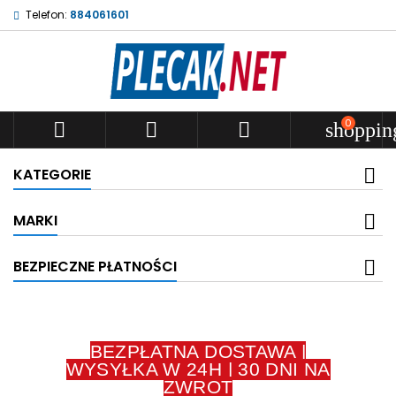
Telefon:
884061601
0



shoppin
KATEGORIE
MARKI
BEZPIECZNE PŁATNOŚCI
BEZPŁATNA DOSTAWA |
WYSYŁKA W 24H | 30 DNI NA
ZWROT