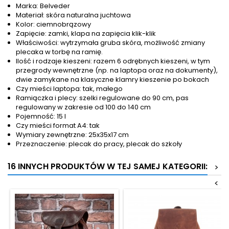
Marka: Belveder
Materiał: skóra naturalna juchtowa
Kolor: ciemnobrązowy
Zapięcie: zamki, klapa na zapięcia klik-klik
Właściwości: wytrzymała gruba skóra, możliwość zmiany
plecaka w torbę na ramię.
Ilość i rodzaje kieszeni: razem 6 odrębnych kieszeni, w tym
przegrody wewnętrzne (np. na laptopa oraz na dokumenty),
dwie zamykane na klasyczne klamry kieszenie po bokach
Czy mieści laptopa: tak, małego
Ramiączka i plecy: szelki regulowane do 90 cm, pas
regulowany w zakresie od 100 do 140 cm
Pojemność: 15 l
Czy mieści format A4: tak
Wymiary zewnętrzne: 25x35x17 cm
Przeznaczenie: plecak do pracy, plecak do szkoły
16 INNYCH PRODUKTÓW W TEJ SAMEJ KATEGORII:
>
<