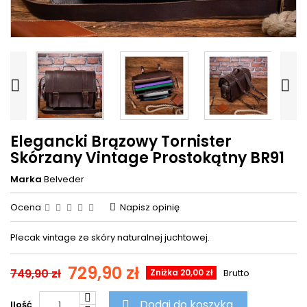


Elegancki Brązowy Tornister
Skórzany Vintage Prostokątny BR91
Marka
Belveder
Ocena
Napisz opinię
Plecak vintage ze skóry naturalnej juchtowej.
729,90 zł
749,90 zł
Zniżka 20,00 zł
Brutto
Dodaj do koszyka
Ilość
