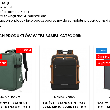
: 10kg
ość: 17l
eści format A4: tak
y zewnętrzne:
40x30x20 cm
aczenie:
plecak jako bagaż podręczny do samolotu
,
plecak damski 
i
YCH PRODUKTÓW W TEJ SAMEJ KATEGORII:
- 60,00 zł
Nowy
a
Obniżka
daż!
Wyprzed
MARKA:
KONO
MARKA:
KONO
LONY ELEGANCKI
DUŻY ELEGANCKI PLECAK
SZARY 
AK DO SAMOLOTU
RYANAIR WIZZAIR LOT DO
DO SA