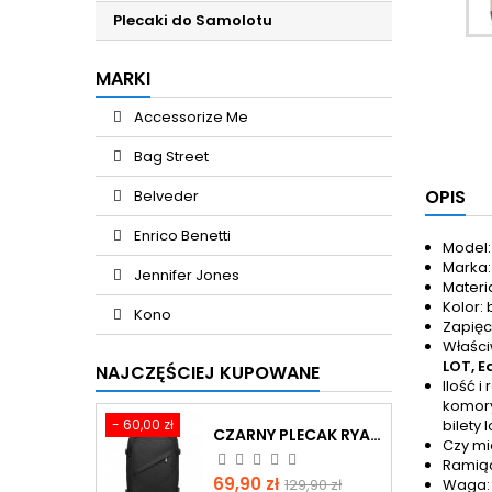
Plecaki do Samolotu
MARKI
Accessorize Me
Bag Street
OPIS
Belveder
Enrico Benetti
Model:
Marka:
Jennifer Jones
Materi
Kolor:
Kono
Zapięc
Właści
LOT, E
NAJCZĘŚCIEJ KUPOWANE
Ilość 
komory
- 60,00 zł
bilety
CZARNY PLECAK RYANAIR 40X30X20 DO SAMOLOTU BAGAŻ MAŁY 20L KONO EXPANDER
Czy mi
Ramiąc
Cena
Cena
69,90 zł
129,90 zł
Waga: