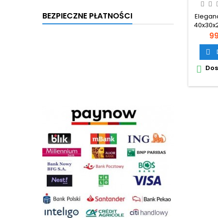
RYANAI
BEZPIECZNE PŁATNOŚCI
Elegan
40x30x2
C
99

Dos
