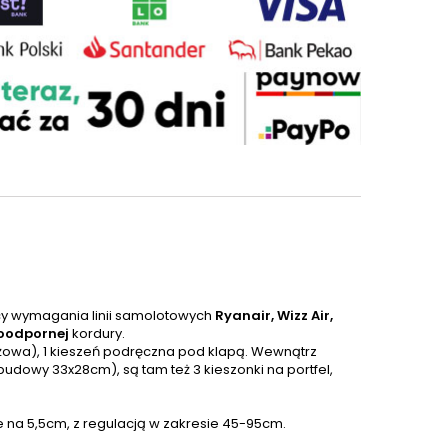
cy wymagania linii samolotowych
Ryanair, Wizz Air,
oodpornej
kordury.
ieżowa), 1 kieszeń podręczna pod klapą. Wewnątrz
udowy 33x28cm), są tam też 3 kieszonki na portfel,
e na 5,5cm, z regulacją w zakresie 45-95cm.