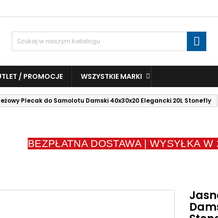

TLET / PROMOCJE
WSZYSTKIE MARKI
eżowy Plecak do Samolotu Damski 40x30x20 Elegancki 20L Stonefly
BEZPŁATNA DOSTAWA | WYSYŁKA W 2
Jasn
Dams