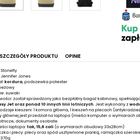
SZCZEGÓŁY PRODUKTU
OPINIE
 Stonefly
 Jennifer Jones
ał:
kordura
, podszewka poliester
 beżowy
ie: suwaki
wości: został sprawdzony jako bezpłatny bagaż kabinowy, spełniają
asy Jet oraz ponad 10 innych linii lotniczych
. Jest wykonany z
wod
i rodzaje kieszeni: 1 komora główna, 1 kieszeń na plecach (antykradz
 głównej jest przedział na laptopa (mieści komputer o wymiarach ob
 lotnicze, dokumenty osobiste.
eści laptopa:
tak, 15,6 cali
(o wymiarach obudowy 33x28cm)
zka i plecy: plecy oraz spód usztywnione pianką, ramiączka szeroki
 370g