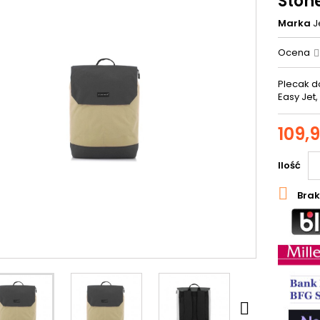
Stone
Marka
J
Ocena
Plecak do
Easy Jet,
109,9
Ilość

Brak
