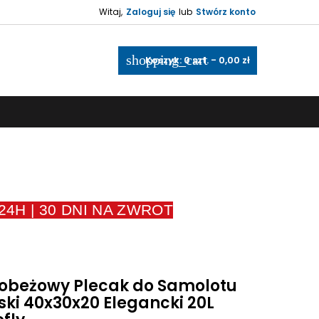
Witaj,
Zaloguj się
lub
Stwórz konto
shopping_cart
Koszyk:
0
szt. - 0,00 zł
4H | 30 DNI NA ZWROT
obeżowy Plecak do Samolotu
ki 40x30x20 Elegancki 20L