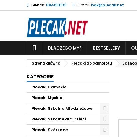
Telefon:
884061601
E-mail:
bok@plecak.net
DLACZEGO MY?
BESTSELLERY
OU
Strona główna
Plecaki do Samolotu
Jasnob
KATEGORIE
Plecaki Damskie
Plecaki Męskie
Plecaki Szkolno Młodzieżowe
Plecaki Szkolne dla Dzieci
Plecaki Skórzane