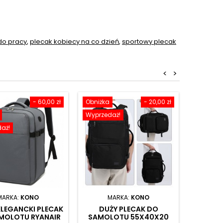
do pracy
,
plecak kobiecy na co dzień
,
sportowy plecak
<
>
- 60,00 zł
Obniżka
- 20,00 zł
Obniżka
Wyprzedaż!
Wyprzed
aż!
M
SZA
SAMOL
RYANAIR
20L
Mały ple
linii 
MARKA:
KONO
MARKA:
KONO
Ce
89,
ELEGANCKI PLECAK
DUŻY PLECAK DO
MOLOTU RYANAIR
SAMOLOTU 55X40X20
D
