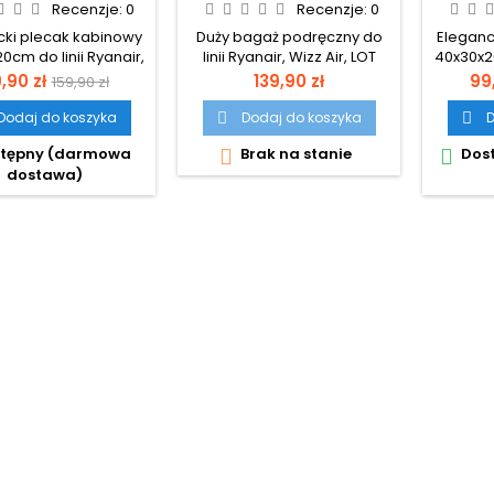
R 40X30X20 Z USB
SAMOLOTU 30L
40X30
Recenzje:
0
Recenzje:
0
ROSSO GN
EXPANDER 2.0
cki plecak kabinowy
Duży bagaż podręczny do
Eleganc
0cm do linii Ryanair,
linii Ryanair, Wizz Air, LOT
40x30x20
Wizz Air.
ena
Cena
Cena
Ce
,90 zł
139,90 zł
99,
159,90 zł
podstawowa
Dodaj do koszyka
Dodaj do koszyka
D


tępny (darmowa
Brak na stanie
Dos


dostawa)