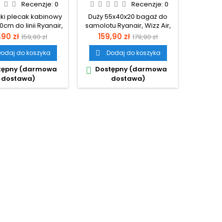
X20 Z USB ROSSO
CZARNY BAGAŻ
Recenzje:
0
Recenzje:
0
GY
PODRĘCZNY 40L FLEX
Dost

ki plecak kabinowy
Duży 55x40x20 bagaż do
cm do linii Ryanair,
samolotu Ryanair, Wizz Air,
Wizz Air.
LOT.
na
Cena
Cena
Cena
90 zł
159,90 zł
159,90 zł
179,90 zł
podstawowa
podstawowa
odaj do koszyka
Dodaj do koszyka

tępny (darmowa
Dostępny (darmowa

dostawa)
dostawa)