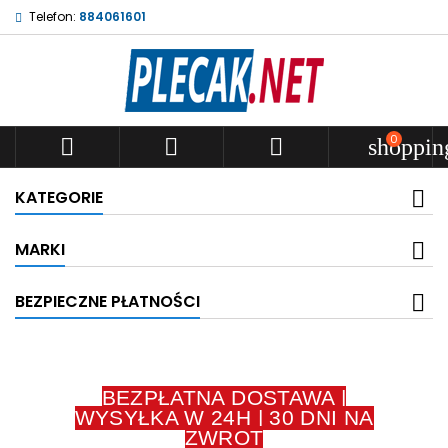
Telefon:
884061601
0



shoppin
KATEGORIE
MARKI
BEZPIECZNE PŁATNOŚCI
BEZPŁATNA DOSTAWA |
WYSYŁKA W 24H | 30 DNI NA
ZWROT