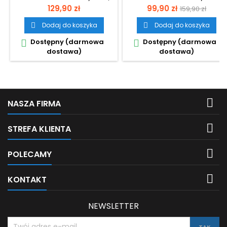
Wizz Air.
Wizz Air.
Cena
Cena
Cena
129,90 zł
99,90 zł
159,90 zł
podstawow
Dodaj do koszyka
Dodaj do koszyka


Dostępny (darmowa
Dostępny (darmowa


dostawa)
dostawa)

NASZA FIRMA

STREFA KLIENTA

POLECAMY

KONTAKT
NEWSLETTER