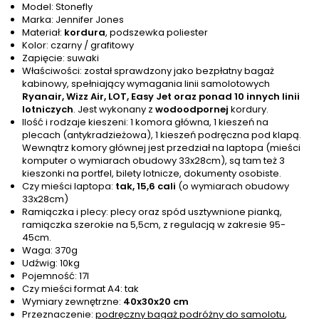
Model: Stonefly
Marka: Jennifer Jones
Materiał:
kordura
, podszewka poliester
Kolor: czarny / grafitowy
Zapięcie: suwaki
Właściwości: został sprawdzony jako bezpłatny bagaż
kabinowy, spełniający wymagania linii samolotowych
Ryanair, Wizz Air, LOT, Easy Jet oraz ponad 10 innych linii
lotniczych
. Jest wykonany z
wodoodpornej
kordury.
Ilość i rodzaje kieszeni: 1 komora główna, 1 kieszeń na
plecach (antykradzieżowa), 1 kieszeń podręczna pod klapą.
Wewnątrz komory głównej jest przedział na laptopa (mieści
komputer o wymiarach obudowy 33x28cm), są tam też 3
kieszonki na portfel, bilety lotnicze, dokumenty osobiste.
Czy mieści laptopa:
tak, 15,6 cali
(o wymiarach obudowy
33x28cm)
Ramiączka i plecy: plecy oraz spód usztywnione pianką,
ramiączka szerokie na 5,5cm, z regulacją w zakresie 95-
45cm.
Waga: 370g
Udźwig: 10kg
Pojemność: 17l
Czy mieści format A4: tak
Wymiary zewnętrzne:
40x30x20 cm
Przeznaczenie:
podręczny bagaż podróżny do samolotu
,