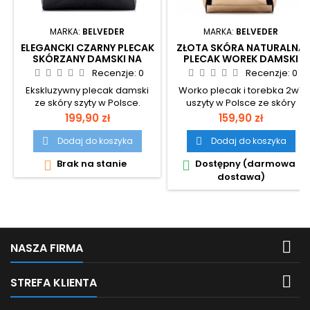
MARKA:
BELVEDER
MARKA:
BELVEDER
ELEGANCKI CZARNY PLECAK
ZŁOTA SKÓRA NATURALNA
SKÓRZANY DAMSKI NA
PLECAK WOREK DAMSKI
JEDNO RAMIĘ TELIMENE 15
BELVEDER RENE15
Recenzje:
0
Recenzje:
0
Ekskluzywny plecak damski
Worko plecak i torebka 2w1,
ze skóry szyty w Polsce.
uszyty w Polsce ze skóry
owczej.
Cena
Cena
199,90 zł
159,90 zł
Dodaj do koszyka
Dodaj do koszyka


Brak na stanie
Dostępny (darmowa


dostawa)

NASZA FIRMA

STREFA KLIENTA