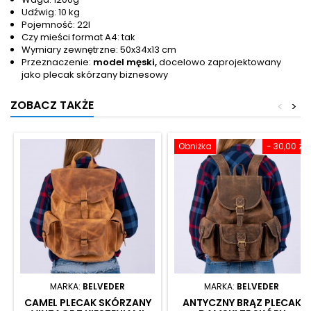
Udźwig: 10 kg
Pojemność: 22l
Czy mieści format A4: tak
Wymiary zewnętrzne: 50x34x13 cm
Przeznaczenie:
model męski,
docelowo zaprojektowany
jako plecak skórzany biznesowy
ZOBACZ TAKŻE
<
>
Obniżka
- 30,00 zł
MARKA:
BELVEDER
MARKA:
BELVEDER
CAMEL PLECAK SKÓRZANY
ANTYCZNY BRĄZ PLECAK