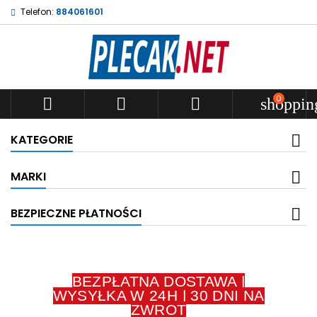
Telefon:
884061601
0



shoppin
KATEGORIE
MARKI
BEZPIECZNE PŁATNOŚCI
BEZPŁATNA DOSTAWA |
WYSYŁKA W 24H | 30 DNI NA
ZWROT