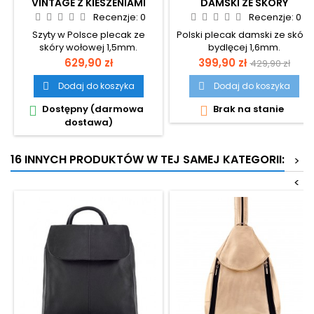
VINTAGE Z KIESZENIAMI
DAMSKI ZE SKÓRY
BELVEDER OUTLANDER BT33
NATURALNEJ VINTAGE
Recenzje:
0
Recenzje:
0
BELVEDER OUTLANDER VL5
Szyty w Polsce plecak ze
Polski plecak damski ze skóry
skóry wołowej 1,5mm.
bydlęcej 1,6mm.
Cena
Cena
Cena
629,90 zł
399,90 zł
429,90 zł
podstawow
Dodaj do koszyka
Dodaj do koszyka


Dostępny (darmowa
Brak na stanie


dostawa)
16 INNYCH PRODUKTÓW W TEJ SAMEJ KATEGORII:
>
<