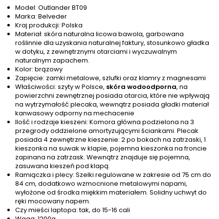
Model: Outlander BT09
Marka: Belveder
Kraj produkcji: Polska
Materiał: skóra naturalna licowa bawola, garbowana
roślinnie dla uzyskania naturalnej faktury, stosunkowo gładka
w dotyku, z zewnętrznymi otarciami i wyczuwalnym
naturalnym zapachem.
Kolor: brązowy
Zapięcie: zamki metalowe, szlufki oraz klamry z magnesami
Właściwości: szyty w Polsce,
skóra wodoodporna
, na
powierzchni zewnętrznej posiada otarcia, które nie wpływają
na wytrzymałość plecaka, wewnątrz posiada gładki materiał
kanwasowy odporny na mechacenie
Ilość i rodzaje kieszeni: Komora główna podzielona na 3
przegrody oddzielone amortyzującymi ściankami. Plecak
posiada 4 zewnętrzne kieszenie: 2 po bokach na zatrzaski, 1
kieszonka na suwak w klapie, pojemna kieszonka na froncie
zapinana na zatrzask. Wewnątrz znajduje się pojemna,
zasuwana kieszeń pod klapą.
Ramiączka i plecy: Szelki regulowane w zakresie od 75 cm do
84 cm, dodatkowo wzmocnione metalowymi napami,
wyłożone od środka miękkim materiałem. Solidny uchwyt do
ręki mocowany napem.
Czy mieści laptopa: tak, do 15-16 cali
Waga: 1200g