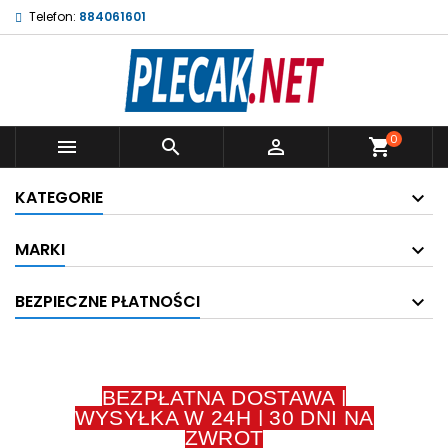
Telefon:
884061601
0



shopping_cart
KATEGORIE
MARKI
BEZPIECZNE PŁATNOŚCI
BEZPŁATNA DOSTAWA |
WYSYŁKA W 24H | 30 DNI NA
ZWROT