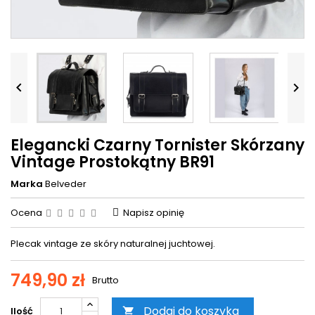


Elegancki Czarny Tornister Skórzany
Vintage Prostokątny BR91
Marka
Belveder
Ocena
Napisz opinię
Plecak vintage ze skóry naturalnej juchtowej.
749,90 zł
Brutto
Dodaj do koszyka
Ilość
