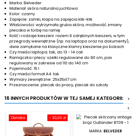
Marka: Belveder
Materiał: skóra naturalna juchtowa
Kolor: czarny
Zapięcie: zamki, klapa na zapięcia klik-klik
Właściwości: wytrzymała gruba skóra, możliwość zmiany
plecaka w torbę na ramię.
Ilość i rodzaje kieszeni: razem 6 odrębnych kieszeni, w tym
przegrody wewnętrzne (np. na laptopa oraz na dokumenty),
dwie zamykane na klasyczne klamry kieszenie po bokach
Czy mieści laptopa: tak, do 13 - 14 cali
Ramiączka i plecy: szelki regulowane do 90 cm, pas
regulowany w zakresie od 110 do 140 cm
Pojemność: 15 l
Czy mieści format A4: tak
Wymiary zewnętrzne: 25x35x17 cm
Przeznaczenie: plecak do pracy, plecak do szkoły
16 INNYCH PRODUKTÓW W TEJ SAMEJ KATEGORII:
>
<
Obniżka
- 30,00 zł
MARKA:
BELVEDER