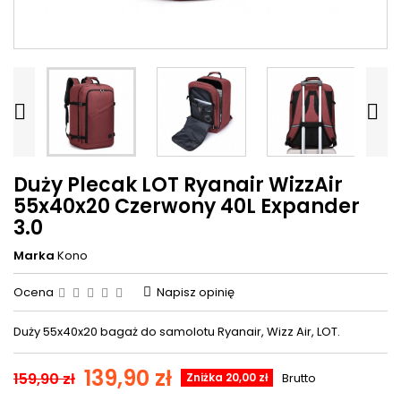


Duży Plecak LOT Ryanair WizzAir
55x40x20 Czerwony 40L Expander
3.0
Marka
Kono
Ocena
Napisz opinię
Duży 55x40x20 bagaż do samolotu Ryanair, Wizz Air, LOT.
139,90 zł
159,90 zł
Zniżka 20,00 zł
Brutto