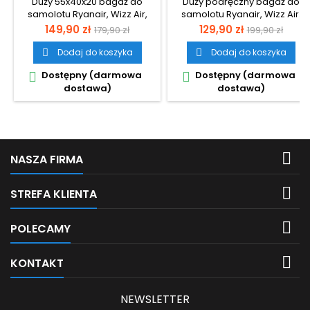
Duży 55x40x20 bagaż do
Duży podręczny bagaż do
2.0
samolotu Ryanair, Wizz Air,
samolotu Ryanair, Wizz Air.
LOT.
Cena
Cena
Cena
Cena
149,90 zł
129,90 zł
179,90 zł
199,90 zł
podstawowa
podstawow
Dodaj do koszyka
Dodaj do koszyka


Dostępny (darmowa
Dostępny (darmowa


dostawa)
dostawa)

NASZA FIRMA

STREFA KLIENTA

POLECAMY

KONTAKT
NEWSLETTER