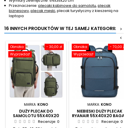
Wymiary zewnętrzne: 54x35x20 cm
Przeznaczenie:
plecaki kabinowe do samolotu
,
plecak
biznesowy
,
plecak męski
, plecak turystyczny z kieszenią na
laptopa
16 INNYCH PRODUKTÓW W TEJ SAMEJ KATEGORII:
>
<
Obniżka
- 30,00 zł
Obniżka
- 70,00 zł
Wyprzedaż!
Wyprzedaż!
MARKA:
KONO
MARKA:
KONO
DUŻY PLECAK DO
NIEBIESKI DUŻY PLECAK
SAMOLOTU 55X40X20
RYANAIR 55X40X20 BAGAŻ
ZIELONY LOT RYANAIR
PODRĘCZNY DO
Recenzje:
0
Recenzje:
0
WIZZAIR 40L FLEX
SAMOLOTU 30L EXPANDER