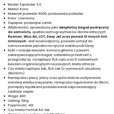
Model: Expander 3.0
Marka: Kono
Materiał: poliester 600D, podszewka poliester
Kolor: czerwony
Zapięcie: podwójne zamki
Właściwości: sprawdzony jako
bezpłatny bagaż podręczny
do samolotu
, spełnia wymogi wymiarów dla linii lotniczych
Ryanair, Wizz Air, LOT, Easy Jet oraz ponad 10 innych linii
lotniczych
. Jest wodoodporny, posiada uchwyt do
zamocowanie plecaka na rączce walizki podróżnej.
Ilość i rodzaje kieszeni: komora główna z pasami
zabezpieczającymi bagaż, oddzielna przestrzeń z
przegrodą np. na laptopa 15,6 cala oraz 6 oddzielnych
kieszeni organizacyjnych na paszport, bilety lotnicze.
Czy mieści laptopa: tak, 15,6 cali (o wymiarach obudowy
38x33cm)
Ramiączka i plecy: plecy oraz spód dobrze usztywnione
warstwą elastycznej pianki, ramiączka regulowane do 96cm,
pomiędzy łopatkami posiada kanał odprowadzający
nadmiar ciepła
Waga: 800
Udźwig: 10kg
Pojemność: 40l
Czy mieści format A4: tak