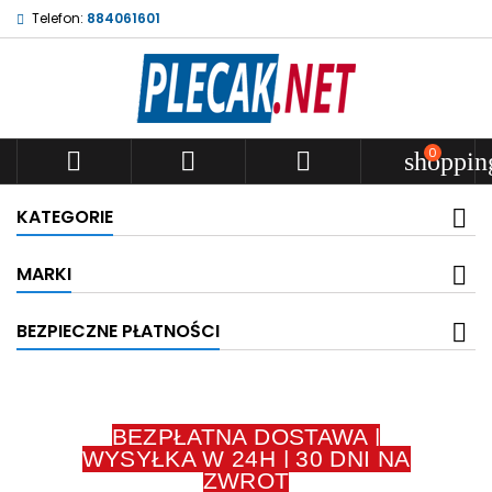
Telefon:
884061601
0



shoppin
KATEGORIE
MARKI
BEZPIECZNE PŁATNOŚCI
BEZPŁATNA DOSTAWA |
WYSYŁKA W 24H | 30 DNI NA
ZWROT