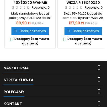
40X30X20 RYANAIR
WIZZAIR 55X40X20
WIZZAIR KABINOWY MAŁY
GRANATOWY 40L
Recenzje:
0
Recenzje:
0
20L KONO EXPANDER
EXPANDER 3.0
Mały samolotowy bagaż
Duży 55x40x20 bagaż do
podręczny 40x30x20 do linii
samolotu Ryanair, Wizz Air,
Ryanair, Wizz Air.
LOT.
Cena
Cena
Cena
Cena
89,90 zł
127,90 zł
129,90 zł
159,90 zł
podstawowa
podstawow
Dodaj do koszyka
Dodaj do koszyka


Dostępny (darmowa
Dostępny (darmowa


dostawa)
dostawa)

NASZA FIRMA

STREFA KLIENTA

POLECAMY

KONTAKT