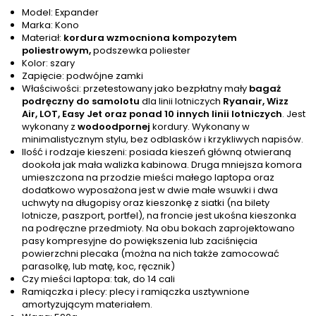
Model: Expander
Marka: Kono
Materiał:
kordura wzmocniona kompozytem
poliestrowym,
podszewka poliester
Kolor: szary
Zapięcie: podwójne zamki
Właściwości: przetestowany jako bezpłatny mały
bagaż
podręczny do samolotu
dla linii lotniczych
Ryanair, Wizz
Air, LOT, Easy Jet oraz ponad 10 innych linii lotniczych
. Jest
wykonany z
wodoodpornej
kordury. Wykonany w
minimalistycznym stylu, bez odblasków i krzykliwych napisów.
Ilość i rodzaje kieszeni: posiada kieszeń główną otwieraną
dookoła jak mała walizka kabinowa. Druga mniejsza komora
umieszczona na przodzie mieści małego laptopa oraz
dodatkowo wyposażona jest w dwie małe wsuwki i dwa
uchwyty na długopisy oraz kieszonkę z siatki (na bilety
lotnicze, paszport, portfel), na froncie jest ukośna kieszonka
na podręczne przedmioty. Na obu bokach zaprojektowano
pasy kompresyjne do powiększenia lub zaciśnięcia
powierzchni plecaka (można na nich także zamocować
parasolkę, lub matę, koc, ręcznik)
Czy mieści laptopa: tak, do 14 cali
Ramiączka i plecy: plecy i ramiączka usztywnione
amortyzującym materiałem.