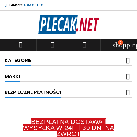
Telefon:
884061601
0



shoppin
KATEGORIE
MARKI
BEZPIECZNE PŁATNOŚCI
BEZPŁATNA DOSTAWA |
WYSYŁKA W 24H | 30 DNI NA
ZWROT