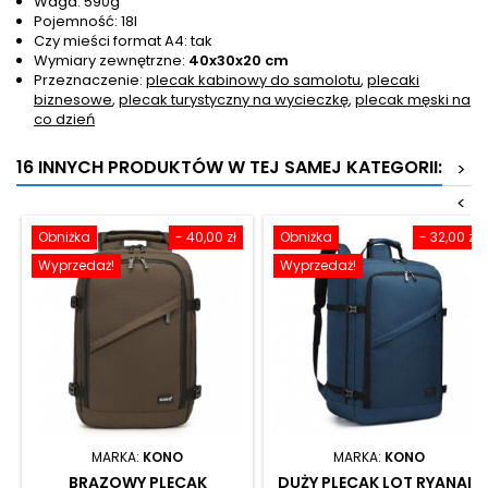
Waga: 590g
Pojemność: 18l
Czy mieści format A4: tak
Wymiary zewnętrzne:
40x30x20 cm
Przeznaczenie:
plecak kabinowy do samolotu
,
plecaki
biznesowe
,
plecak turystyczny na wycieczkę
,
plecak męski na
co dzień
16 INNYCH PRODUKTÓW W TEJ SAMEJ KATEGORII:
>
<
Obniżka
- 40,00 zł
Obniżka
- 32,00 zł
Wyprzedaż!
Wyprzedaż!
MARKA:
KONO
MARKA:
KONO
BRĄZOWY PLECAK
DUŻY PLECAK LOT RYANAIR