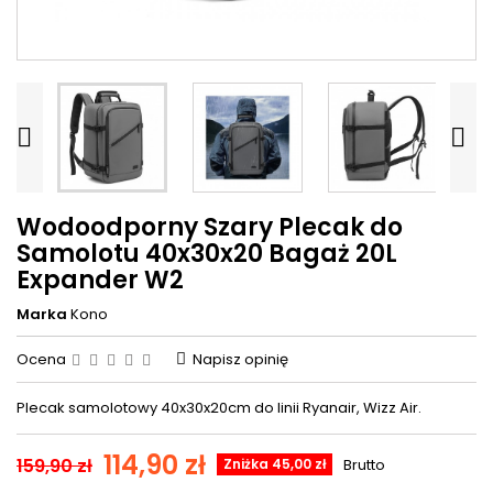


Wodoodporny Szary Plecak do
Samolotu 40x30x20 Bagaż 20L
Expander W2
Marka
Kono
Ocena
Napisz opinię
Plecak samolotowy 40x30x20cm do linii Ryanair, Wizz Air.
114,90 zł
159,90 zł
Zniżka 45,00 zł
Brutto